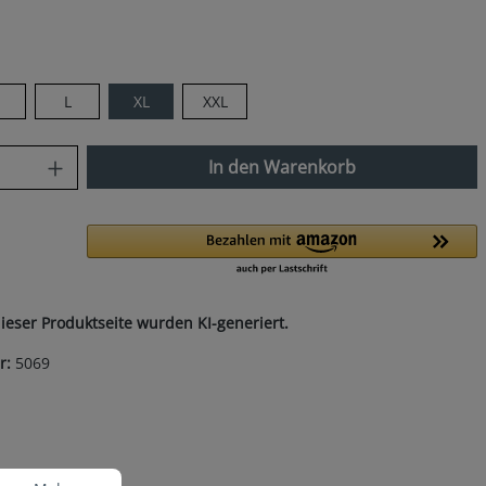
len
M
L
XL
XXL
nzahl: Gib den gewünschten Wert ein od
In den Warenkorb
dieser Produktseite wurden KI-generiert.
r:
5069
nen.
Mehr Informationen ...