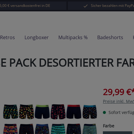
5,00 € versandkostenfrei in DE
Sicher bezahlen mit PayPa
-Retros
Longboxer
Multipacks %
Badeshorts
E PACK DESORTIERTER FA
29,99 €
Preise inkl. Mw
Sofort verfüg
auswähl
Farbe