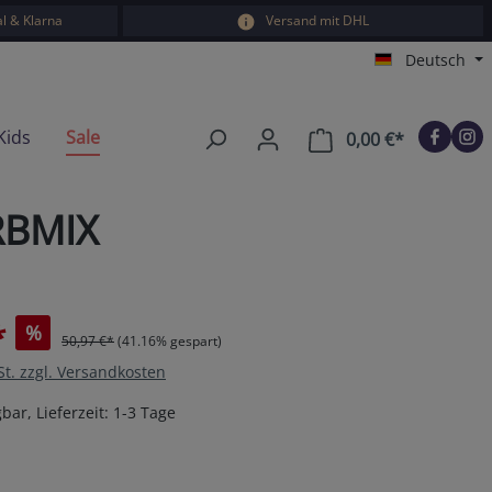
l & Klarna
Versand mit DHL
Deutsch
Kids
Sale
0,00 €*
Warenkorb e
RBMIX
*
%
50,97 €*
(41.16% gespart)
St. zzgl. Versandkosten
bar, Lieferzeit: 1-3 Tage
en