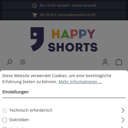
Bis 13 Uhr bestellt – heute versandt
alt springen
Ab 25,00 € versandkostenfrei in DE
War
Cookie-Voreinstellungen
Diese Website verwendet Cookies, um eine bestmögliche Erfahrun
Happy Shorts 2er Boxershorts
Diese Website verwendet Cookies, um eine bestmögliche
Erfahrung bieten zu können.
Mehr Informationen ...
Bier Pommes ohne
Einstellungen
Baumwollsuspens
Technisch erforderlich
Statistiken
Bildergalerie überspringen