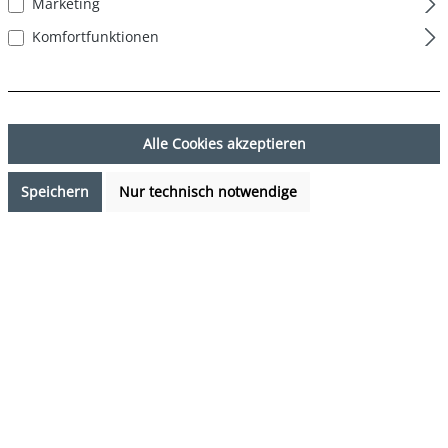
Marketing
Komfortfunktionen
Alle Cookies akzeptieren
Speichern
Nur technisch notwendige
17,95 €*
%
19,90 €*
(9.8% gespart)
Preise inkl. MwSt. zzgl. Versandkosten
Verfügbarkeit anfragen
auswählen
Farbe