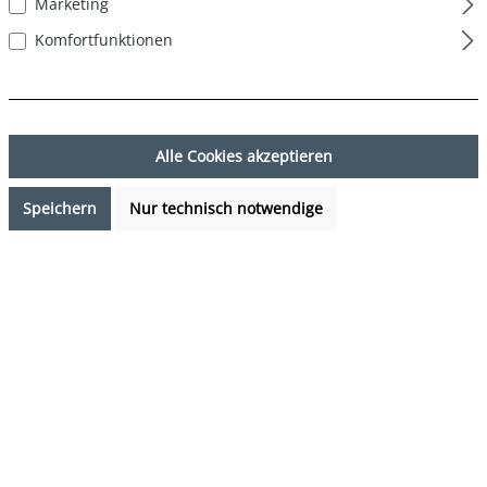
Marketing
Komfortfunktionen
Alle Cookies akzeptieren
Speichern
Nur technisch notwendige
17,95 €*
%
19,90 €*
(9.8% gespart)
Preise inkl. MwSt. zzgl. Versandkosten
Verfügbarkeit anfragen
auswählen
Farbe