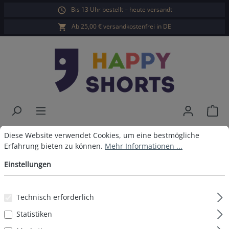
Bis 13 Uhr bestellt – heute versandt
alt springen
Ab 25,00 € versandkostenfrei in DE
War
Cookie-Voreinstellungen
Diese Website verwendet Cookies, um eine bestmögliche Erfahrun
Happy Shorts 2er Boxershorts
Diese Website verwendet Cookies, um eine bestmögliche
Erfahrung bieten zu können.
Mehr Informationen ...
Bier Pommes ohne
Einstellungen
Baumwollsuspens
Technisch erforderlich
Statistiken
Bildergalerie überspringen