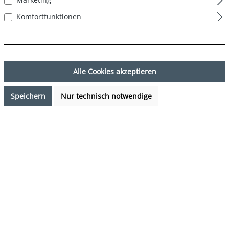
Komfortfunktionen
Alle Cookies akzeptieren
Speichern
Nur technisch notwendige
17,95 €*
%
19,90 €*
(9.8% gespart)
Preise inkl. MwSt. zzgl. Versandkosten
Verfügbarkeit anfragen
auswählen
Farbe
DESIGN 08
(Diese Option ist zurzeit nicht verfügbar.)