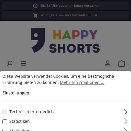
Bis 13 Uhr bestellt – heute versandt
alt springen
Ab 25,00 € versandkostenfrei in DE
War
Cookie-Voreinstellungen
Diese Website verwendet Cookies, um eine bestmögliche Erfahrun
Happy Shorts 2er Boxershorts
Diese Website verwendet Cookies, um eine bestmögliche
Erfahrung bieten zu können.
Mehr Informationen ...
Pizza Eis ohne Baumwollsuspens
Einstellungen
Technisch erforderlich
Bildergalerie überspringen
Statistiken
Marketing