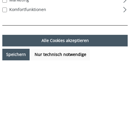
Komfortfunktionen
Alle Cookies akzeptieren
Speichern
Nur technisch notwendige
17,95 €*
%
19,90 €*
(9.8% gespart)
Preise inkl. MwSt. zzgl. Versandkosten
Verfügbarkeit anfragen
auswählen
Farbe
DESIGN 08
(Diese Option ist zurzeit nicht verfügbar.)