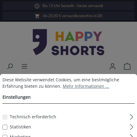
Bis 13 Uhr bestellt – heute versandt
alt springen
Ab 25,00 € versandkostenfrei in DE
War
Cookie-Voreinstellungen
Diese Website verwendet Cookies, um eine bestmögliche Erfahrun
Happy Shorts 2er Boxershorts
Diese Website verwendet Cookies, um eine bestmögliche
Erfahrung bieten zu können.
Mehr Informationen ...
Pizza Eis ohne Baumwollsuspens
Einstellungen
Technisch erforderlich
Bildergalerie überspringen
Statistiken
Marketing