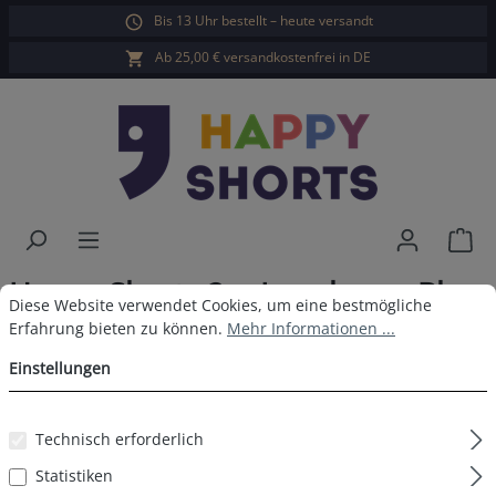
Bis 13 Uhr bestellt – heute versandt
alt springen
Ab 25,00 € versandkostenfrei in DE
War
Happy Shorts 2er Longboxer Blau
Cookie-Voreinstellungen
Diese Website verwendet Cookies, um eine bestmögliche Erfahrun
Diese Website verwendet Cookies, um eine bestmögliche
Grün
Erfahrung bieten zu können.
Mehr Informationen ...
Einstellungen
Technisch erforderlich
Bildergalerie überspringen
Statistiken