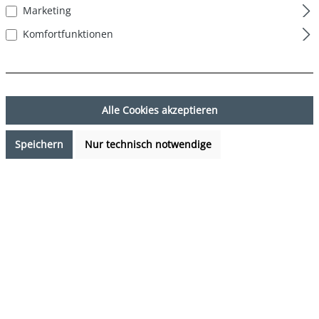
Marketing
Komfortfunktionen
Alle Cookies akzeptieren
Speichern
Nur technisch notwendige
17,99 €*
Preise inkl. MwSt. zzgl. Versandkosten
Sofort verfügbar, Lieferzeit: 1-3 Tage
auswählen
Farbe
Solid Navy - Green