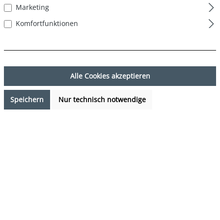
Marketing
Komfortfunktionen
Alle Cookies akzeptieren
Speichern
Nur technisch notwendige
17,99 €*
Preise inkl. MwSt. zzgl. Versandkosten
Sofort verfügbar, Lieferzeit: 1-3 Tage
auswählen
Farbe
Solid Navy - Green