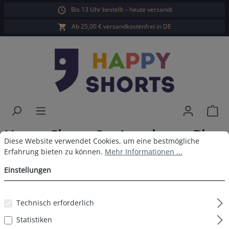
Bis 13 Uhr bestellt – heute versandt
alt springen
Ab 25,00 € versandkostenfrei in DE
War
Happy Shorts 2er Longboxer Blau
Cookie-Voreinstellungen
Diese Website verwendet Cookies, um eine bestmögliche Erfahrun
Diese Website verwendet Cookies, um eine bestmögliche
Grün
Erfahrung bieten zu können.
Mehr Informationen ...
Einstellungen
Technisch erforderlich
Bildergalerie überspringen
Statistiken