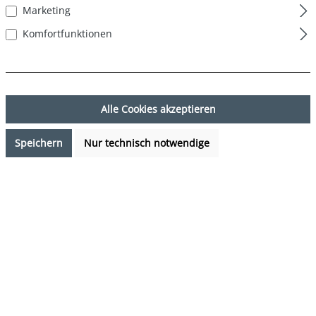
Marketing
Komfortfunktionen
Alle Cookies akzeptieren
Speichern
Nur technisch notwendige
17,99 €*
Preise inkl. MwSt. zzgl. Versandkosten
Sofort verfügbar, Lieferzeit: 1-3 Tage
auswählen
Farbe
Blumen Print - Navy