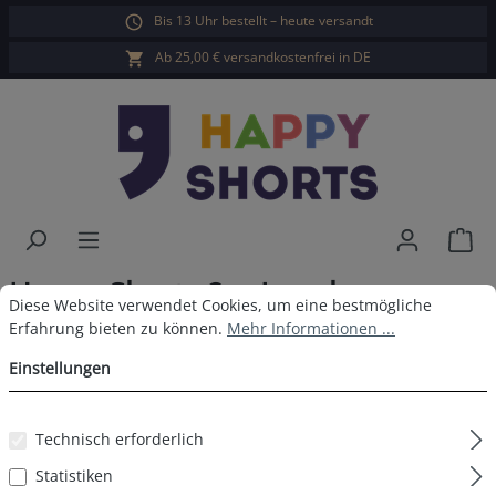
Bis 13 Uhr bestellt – heute versandt
alt springen
Ab 25,00 € versandkostenfrei in DE
War
Happy Shorts 2er Longboxer
Cookie-Voreinstellungen
Diese Website verwendet Cookies, um eine bestmögliche Erfahrun
Diese Website verwendet Cookies, um eine bestmögliche
Blumen Print Navy
Erfahrung bieten zu können.
Mehr Informationen ...
Einstellungen
Technisch erforderlich
Bildergalerie überspringen
Statistiken