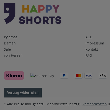
Kategorien
Infos 1
Pyjamas
AGB
Damen
Impressum
Sale
Kontakt
von Herzen
FAQ
Vertrag widerrufen
* Alle Preise inkl. gesetzl. Mehrwertsteuer zzgl.
Versandkosten
u