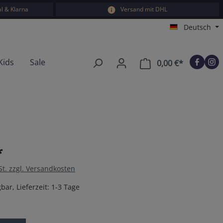
l & Klarna
Versand mit DHL
Deutsch
Kids
Sale
0,00 €*
Warenkorb e
*
St. zzgl. Versandkosten
bar, Lieferzeit: 1-3 Tage
en