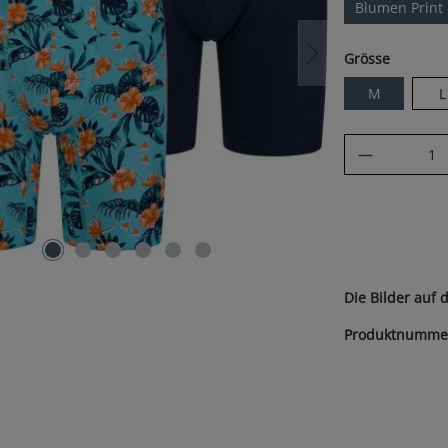
Blumen Print 
auswäh
Grösse
M
L
Produkt A
Die Bilder auf 
Produktnumme