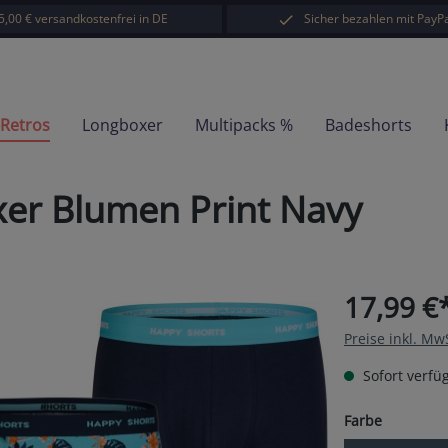
5,00 € versandkostenfrei in DE
Sicher bezahlen mit PayPa
-Retros
Longboxer
Multipacks %
Badeshorts
er Blumen Print Navy
17,99 €
Preise inkl. Mw
Sofort verfüg
auswähl
Farbe