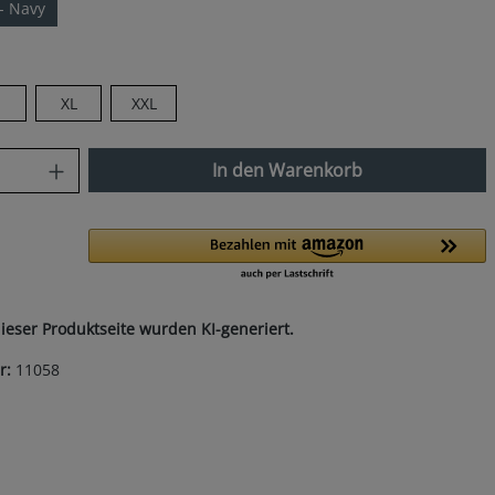
- Navy
len
XL
XXL
nzahl: Gib den gewünschten Wert ein od
In den Warenkorb
dieser Produktseite wurden KI-generiert.
r:
11058