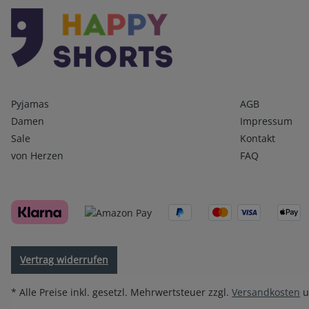
Kategorien
Infos 1
Pyjamas
AGB
Damen
Impressum
Sale
Kontakt
von Herzen
FAQ
Vertrag widerrufen
* Alle Preise inkl. gesetzl. Mehrwertsteuer zzgl.
Versandkosten
u