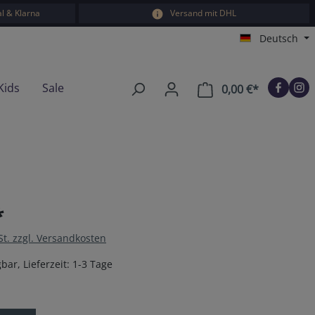
l & Klarna
Versand mit DHL
Deutsch
Kids
Sale
0,00 €*
Warenkorb e
*
St. zzgl. Versandkosten
bar, Lieferzeit: 1-3 Tage
en