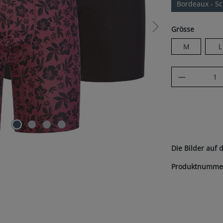
Bordeaux - S
auswäh
Grösse
M
L
Produkt A
Die Bilder auf 
Produktnumme