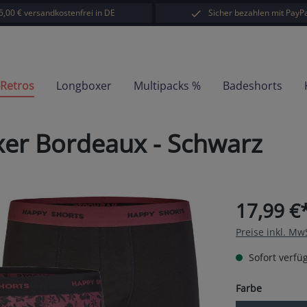
5,00 € versandkostenfrei in DE
Sicher bezahlen mit PayPa
-Retros
Longboxer
Multipacks %
Badeshorts
er Bordeaux - Schwarz
17,99 €
Preise inkl. Mw
Sofort verfüg
auswähl
Farbe