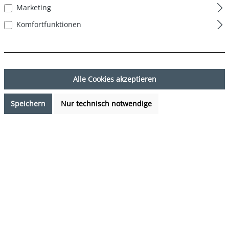
Marketing
Komfortfunktionen
Alle Cookies akzeptieren
Speichern
Nur technisch notwendige
17,99 €*
Preise inkl. MwSt. zzgl. Versandkosten
Sofort verfügbar, Lieferzeit: 1-3 Tage
auswählen
Farbe
Bordeaux - Schwarz