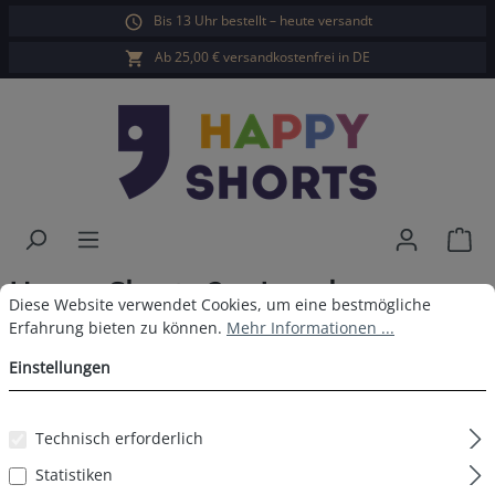
Bis 13 Uhr bestellt – heute versandt
alt springen
Ab 25,00 € versandkostenfrei in DE
War
Happy Shorts 2er Longboxer
Cookie-Voreinstellungen
Diese Website verwendet Cookies, um eine bestmögliche Erfahrun
Diese Website verwendet Cookies, um eine bestmögliche
Bordeaux - Schwarz
Erfahrung bieten zu können.
Mehr Informationen ...
Einstellungen
Technisch erforderlich
Bildergalerie überspringen
Statistiken