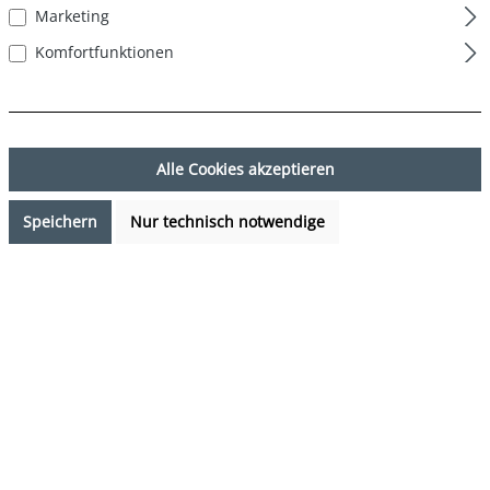
Marketing
Komfortfunktionen
Alle Cookies akzeptieren
Speichern
Nur technisch notwendige
16,99 €*
Preise inkl. MwSt. zzgl. Versandkosten
Sofort verfügbar, Lieferzeit: 1-3 Tage
auswählen
Farbe
Camouflage - Navy