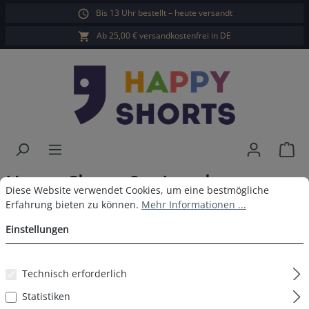
Bis 13 Uhr bestellt – heute versandt
alt springen
Ab 25,00 € versandkostenfrei in DE
War
Happy Shorts 2er Longboxer
Cookie-Voreinstellungen
Diese Website verwendet Cookies, um eine bestmögliche Erfahrun
Diese Website verwendet Cookies, um eine bestmögliche
Camouflage - Navy
Erfahrung bieten zu können.
Mehr Informationen ...
Einstellungen
Technisch erforderlich
Bildergalerie überspringen
Statistiken