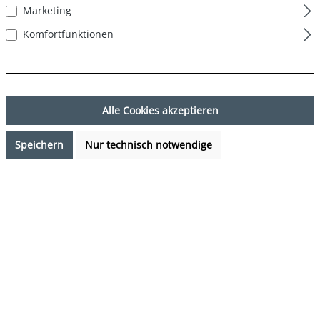
Marketing
Komfortfunktionen
Alle Cookies akzeptieren
Speichern
Nur technisch notwendige
17,99 €*
Preise inkl. MwSt. zzgl. Versandkosten
Sofort verfügbar, Lieferzeit: 1-3 Tage
auswählen
Farbe
Dschungel - Jungle