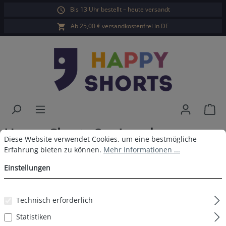
Bis 13 Uhr bestellt – heute versandt
alt springen
Ab 25,00 € versandkostenfrei in DE
War
Happy Shorts 2er Longboxer
Cookie-Voreinstellungen
Diese Website verwendet Cookies, um eine bestmögliche Erfahrun
Diese Website verwendet Cookies, um eine bestmögliche
Dschungel
Erfahrung bieten zu können.
Mehr Informationen ...
Einstellungen
Technisch erforderlich
Bildergalerie überspringen
Statistiken