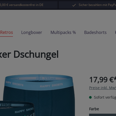
5,00 € versandkostenfrei in DE
Sicher bezahlen mit PayPa
-Retros
Longboxer
Multipacks %
Badeshorts
xer Dschungel
17,99 €
Preise inkl. Mw
Sofort verfüg
auswähl
Farbe