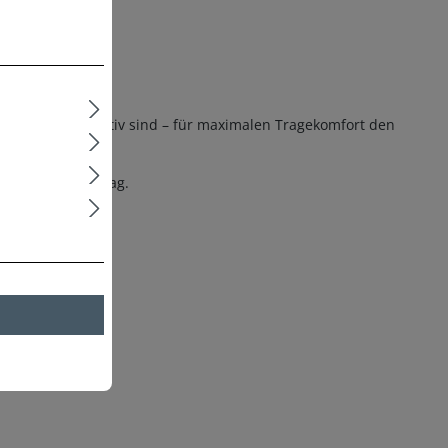
ch und atmungsaktiv sind – für maximalen Tragekomfort den
Freizeit und Alltag.
oder piekst.