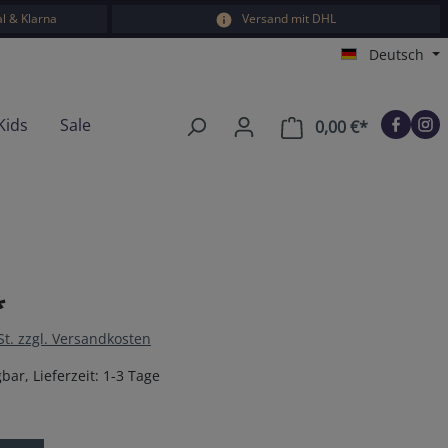
l & Klarna
Versand mit DHL
Deutsch
Kids
Sale
0,00 €*
Warenkorb e
*
St. zzgl. Versandkosten
bar, Lieferzeit: 1-3 Tage
en