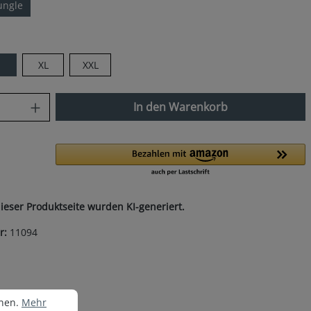
ungle
len
XL
XXL
nzahl: Gib den gewünschten Wert ein od
In den Warenkorb
dieser Produktseite wurden KI-generiert.
r:
11094
nen.
Mehr Informationen ...
nnen.
Mehr