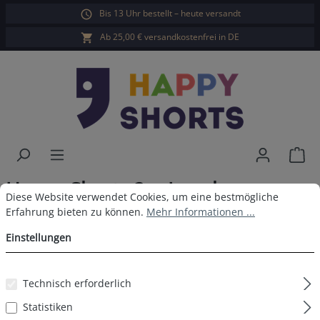
Bis 13 Uhr bestellt – heute versandt
alt springen
Ab 25,00 € versandkostenfrei in DE
War
Happy Shorts 2er Longboxer
Cookie-Voreinstellungen
Diese Website verwendet Cookies, um eine bestmögliche Erfahrun
Diese Website verwendet Cookies, um eine bestmögliche
Hawaii - Blau
Erfahrung bieten zu können.
Mehr Informationen ...
Einstellungen
Technisch erforderlich
Bildergalerie überspringen
Statistiken