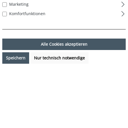
Marketing
Komfortfunktionen
Alle Cookies akzeptieren
Speichern
Nur technisch notwendige
17,99 €*
Preise inkl. MwSt. zzgl. Versandkosten
Sofort verfügbar, Lieferzeit: 1-3 Tage
auswählen
Farbe
Hawaii - Blau