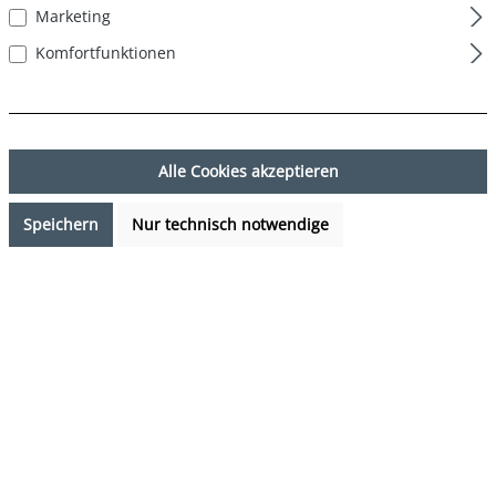
Marketing
Komfortfunktionen
Alle Cookies akzeptieren
Speichern
Nur technisch notwendige
17,99 €*
Preise inkl. MwSt. zzgl. Versandkosten
Sofort verfügbar, Lieferzeit: 1-3 Tage
auswählen
Farbe
Hawaii - Blau