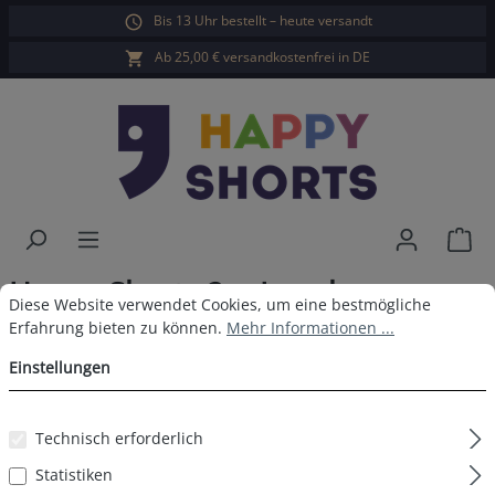
Bis 13 Uhr bestellt – heute versandt
alt springen
Ab 25,00 € versandkostenfrei in DE
War
Happy Shorts 2er Longboxer
Cookie-Voreinstellungen
Diese Website verwendet Cookies, um eine bestmögliche Erfahrun
Diese Website verwendet Cookies, um eine bestmögliche
Hawaii - Blau
Erfahrung bieten zu können.
Mehr Informationen ...
Einstellungen
Technisch erforderlich
Bildergalerie überspringen
Statistiken