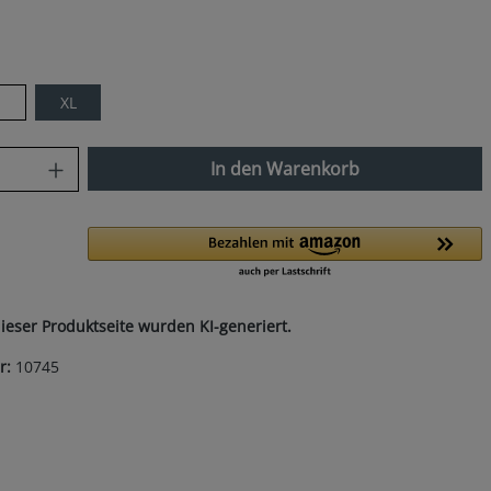
len
XL
nzahl: Gib den gewünschten Wert ein od
In den Warenkorb
dieser Produktseite wurden KI-generiert.
r:
10745