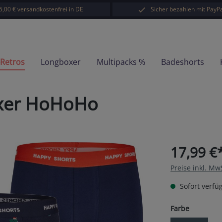
5,00 € versandkostenfrei in DE
Sicher bezahlen mit PayPa
-Retros
Longboxer
Multipacks %
Badeshorts
oxer HoHoHo
17,99 €
Preise inkl. Mw
Sofort verfüg
auswähl
Farbe