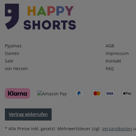
Kategorien
Infos 1
Pyjamas
AGB
Damen
Impressum
Sale
Kontakt
von Herzen
FAQ
Vertrag widerrufen
* Alle Preise inkl. gesetzl. Mehrwertsteuer zzgl.
Versandkosten
u