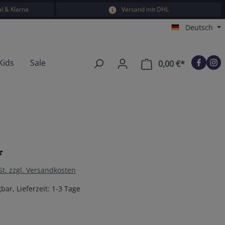
l & Klarna
Versand mit DHL
Deutsch
Kids
Sale
0,00 €*
Warenkorb e
*
St. zzgl. Versandkosten
bar, Lieferzeit: 1-3 Tage
en