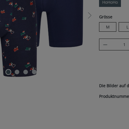
HoHoHo
auswäh
Grösse
M
L
Produkt A
Die Bilder auf 
Produktnumme