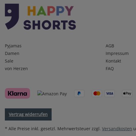
Kategorien
Infos 1
Pyjamas
AGB
Damen
Impressum
Sale
Kontakt
von Herzen
FAQ
Vertrag widerrufen
* Alle Preise inkl. gesetzl. Mehrwertsteuer zzgl.
Versandkosten
u