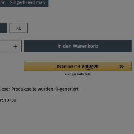
nn - Gingerbread man
len
XL
nzahl: Gib den gewünschten Wert ein od
In den Warenkorb
dieser Produktseite wurden KI-generiert.
r:
10738