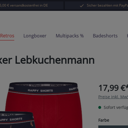
5,00 € versandkostenfrei in DE
Sicher bezahlen mit PayPa
-Retros
Longboxer
Multipacks %
Badeshorts
oxer Lebkuchenmann
17,99 €
Preise inkl. Mw
Sofort verfüg
auswähl
Farbe