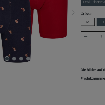
Lebkuchenma
auswäh
Grösse
M
L
Produkt A
Die Bilder auf 
Produktnumme