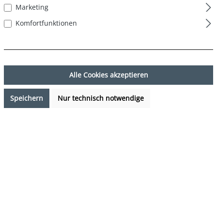
Marketing
Komfortfunktionen
Alle Cookies akzeptieren
Speichern
Nur technisch notwendige
17,99 €*
Preise inkl. MwSt. zzgl. Versandkosten
Sofort verfügbar, Lieferzeit: 1-3 Tage
auswählen
Farbe
Lebkuchenmann - Gingerbread man