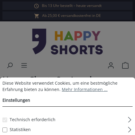
Bis 13 Uhr bestellt – heute versandt
alt springen
Ab 25,00 € versandkostenfrei in DE
War
Happy Shorts 2er Longboxer
Cookie-Voreinstellungen
Diese Website verwendet Cookies, um eine bestmögliche Erfahrun
Diese Website verwendet Cookies, um eine bestmögliche
Lebkuchenmann
Erfahrung bieten zu können.
Mehr Informationen ...
Einstellungen
Technisch erforderlich
Bildergalerie überspringen
Statistiken