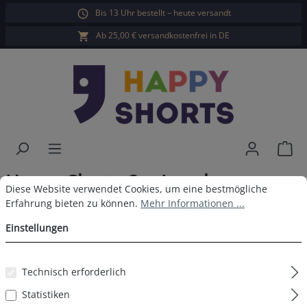
Bis 13 Uhr bestellt – heute versandt
alt springen
Ab 25,00 € versandkostenfrei in DE
War
Happy Shorts 2er Longboxer
Cookie-Voreinstellungen
Diese Website verwendet Cookies, um eine bestmögliche Erfahrun
Diese Website verwendet Cookies, um eine bestmögliche
Palmen Blau Grau
Erfahrung bieten zu können.
Mehr Informationen ...
Einstellungen
Technisch erforderlich
Bildergalerie überspringen
Statistiken