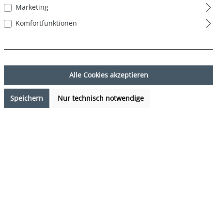
Marketing
Komfortfunktionen
Alle Cookies akzeptieren
Speichern
Nur technisch notwendige
17,99 €*
Preise inkl. MwSt. zzgl. Versandkosten
Sofort verfügbar, Lieferzeit: 1-3 Tage
auswählen
Farbe
Palmen Print - Blau Grau