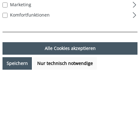
Marketing
Komfortfunktionen
Alle Cookies akzeptieren
Speichern
Nur technisch notwendige
17,99 €*
Preise inkl. MwSt. zzgl. Versandkosten
Sofort verfügbar, Lieferzeit: 1-3 Tage
auswählen
Farbe
Palme Grau