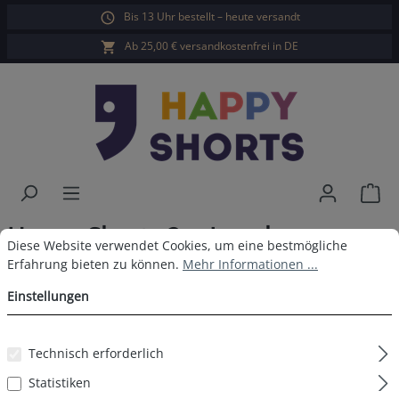
Bis 13 Uhr bestellt – heute versandt
alt springen
Ab 25,00 € versandkostenfrei in DE
War
Happy Shorts 2er Longboxer
Cookie-Voreinstellungen
Diese Website verwendet Cookies, um eine bestmögliche Erfahrun
Diese Website verwendet Cookies, um eine bestmögliche
Palmen Grau
Erfahrung bieten zu können.
Mehr Informationen ...
Einstellungen
Technisch erforderlich
Bildergalerie überspringen
Statistiken