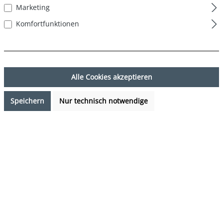
Marketing
Komfortfunktionen
Alle Cookies akzeptieren
Speichern
Nur technisch notwendige
17,99 €*
Preise inkl. MwSt. zzgl. Versandkosten
Sofort verfügbar, Lieferzeit: 1-3 Tage
auswählen
Farbe
Palmenblätter