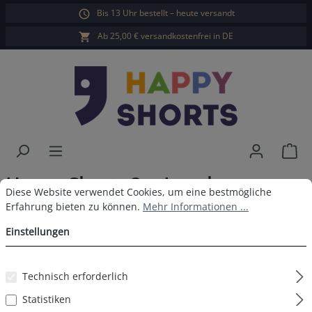
Bis 13 Uhr bestellt – heute versandt
alt springen
Ab 25,00 € versandkostenfrei in DE
War
Happy Shorts 2er Longboxer
Cookie-Voreinstellungen
Diese Website verwendet Cookies, um eine bestmögliche Erfahrun
Diese Website verwendet Cookies, um eine bestmögliche
Palmenblätter
Erfahrung bieten zu können.
Mehr Informationen ...
Einstellungen
Technisch erforderlich
Bildergalerie überspringen
Statistiken