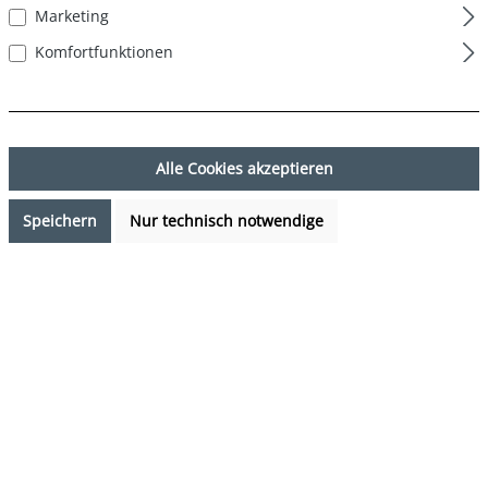
Marketing
Komfortfunktionen
Alle Cookies akzeptieren
Speichern
Nur technisch notwendige
17,99 €*
Preise inkl. MwSt. zzgl. Versandkosten
Sofort verfügbar, Lieferzeit: 1-3 Tage
auswählen
Farbe
Stripes - Streifen