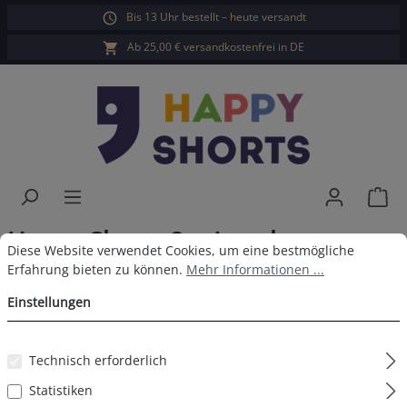
Bis 13 Uhr bestellt – heute versandt
alt springen
Ab 25,00 € versandkostenfrei in DE
War
Happy Shorts 2er Longboxer
Cookie-Voreinstellungen
Diese Website verwendet Cookies, um eine bestmögliche Erfahrun
Diese Website verwendet Cookies, um eine bestmögliche
Streifen Blau
Erfahrung bieten zu können.
Mehr Informationen ...
Einstellungen
Technisch erforderlich
Bildergalerie überspringen
Statistiken