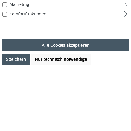
Marketing
Komfortfunktionen
Alle Cookies akzeptieren
Speichern
Nur technisch notwendige
17,99 €*
Preise inkl. MwSt. zzgl. Versandkosten
Sofort verfügbar, Lieferzeit: 1-3 Tage
auswählen
Farbe
Weihnachtsmotive - Christmas motifs