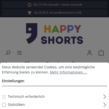
Bis 13 Uhr bestellt – heute versandt
alt springen
Ab 25,00 € versandkostenfrei in DE
War
Happy Shorts 2er Longboxer
Cookie-Voreinstellungen
Diese Website verwendet Cookies, um eine bestmögliche Erfahrun
Diese Website verwendet Cookies, um eine bestmögliche
Weihnachtsmotive
Erfahrung bieten zu können.
Mehr Informationen ...
Einstellungen
Technisch erforderlich
Bildergalerie überspringen
Statistiken