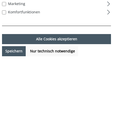
Marketing
Komfortfunktionen
Alle Cookies akzeptieren
Speichern
Nur technisch notwendige
16,99 €*
Preise inkl. MwSt. zzgl. Versandkosten
Sofort verfügbar, Lieferzeit: 1-3 Tage
auswählen
Farbe
Solid Navy - Green