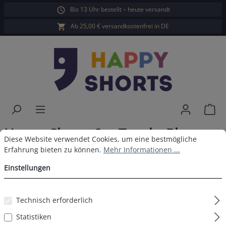
Bis 13 Uhr bestellt – heute versandt
alt springen
Ab 25,00 € versandkostenfrei in DE
War
Happy Shorts 2er Trunks Blau
Cookie-Voreinstellungen
Diese Website verwendet Cookies, um eine bestmögliche Erfahrun
Diese Website verwendet Cookies, um eine bestmögliche
Grün
Erfahrung bieten zu können.
Mehr Informationen ...
Einstellungen
Technisch erforderlich
Bildergalerie überspringen
Statistiken