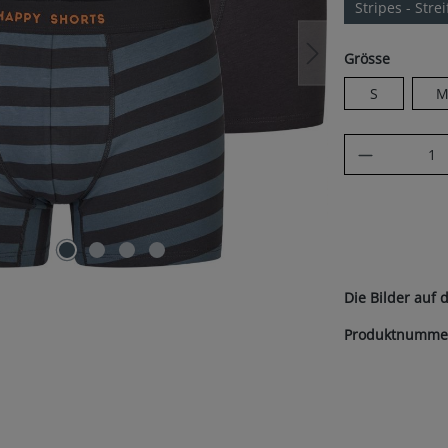
Stripes - Stre
auswäh
Grösse
S
Produkt A
Die Bilder auf 
Produktnumme