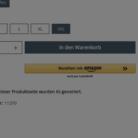
ifen
len
M
L
XL
XXL
nzahl: Gib den gewünschten Wert ein od
In den Warenkorb
dieser Produktseite wurden KI-generiert.
r:
11370