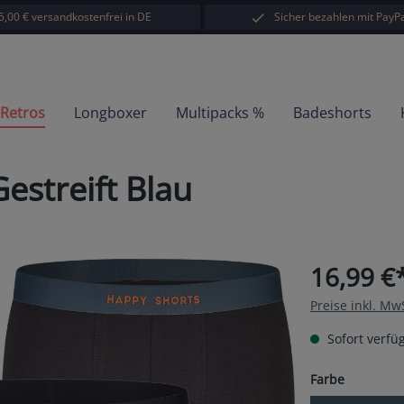
5,00 € versandkostenfrei in DE
Sicher bezahlen mit PayPa
-Retros
Longboxer
Multipacks %
Badeshorts
estreift Blau
16,99 €
Preise inkl. Mw
Sofort verfüg
auswähl
Farbe