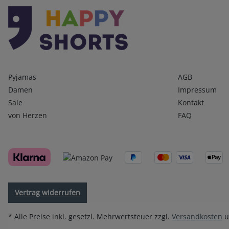
Kategorien
Infos 1
Pyjamas
AGB
Damen
Impressum
Sale
Kontakt
von Herzen
FAQ
Vertrag widerrufen
* Alle Preise inkl. gesetzl. Mehrwertsteuer zzgl.
Versandkosten
u