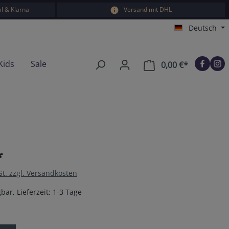
l & Klarna
Versand mit DHL
Deutsch
Kids
Sale
0,00 €*
Warenkorb e
*
St. zzgl. Versandkosten
bar, Lieferzeit: 1-3 Tage
en