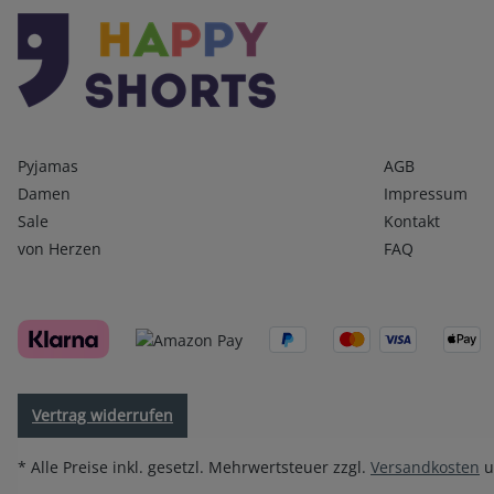
Kategorien
Infos 1
Pyjamas
AGB
Damen
Impressum
Sale
Kontakt
von Herzen
FAQ
Vertrag widerrufen
* Alle Preise inkl. gesetzl. Mehrwertsteuer zzgl.
Versandkosten
u