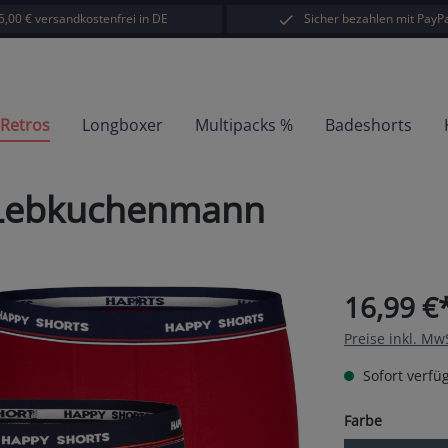
5,00 € versandkostenfrei in DE
Sicher bezahlen mit PayPa
-Retros
Longboxer
Multipacks %
Badeshorts
 Lebkuchenmann
16,99 €
Preise inkl. Mw
Sofort verfüg
auswähl
Farbe