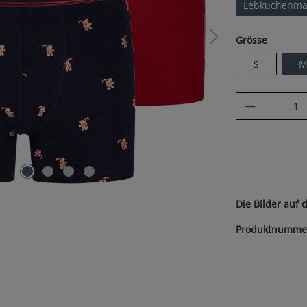
Lebkuchenma
auswäh
Grösse
S
Produkt A
Die Bilder auf 
Produktnumme