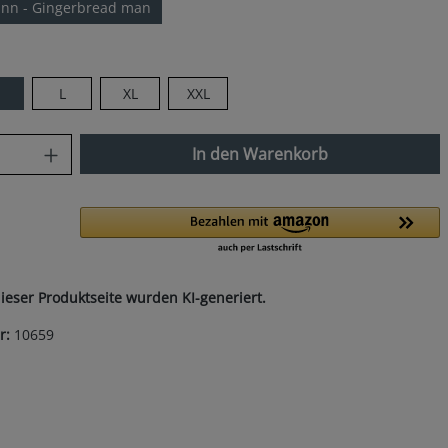
nn - Gingerbread man
len
M
L
XL
XXL
nzahl: Gib den gewünschten Wert ein od
In den Warenkorb
dieser Produktseite wurden KI-generiert.
r:
10659