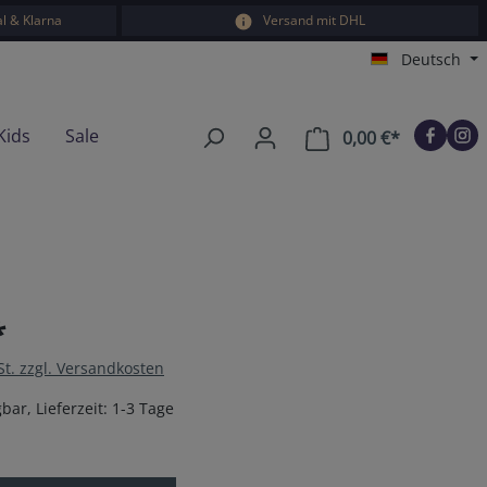
l & Klarna
Versand mit DHL
Deutsch
Kids
Sale
0,00 €*
Warenkorb e
*
St. zzgl. Versandkosten
bar, Lieferzeit: 1-3 Tage
en