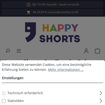
Bis 13 Uhr bestellt – heute versandt
alt springen
Ab 25,00 € versandkostenfrei in DE
War
Happy Shorts 2er Trunks Palme
Cookie-Voreinstellungen
Diese Website verwendet Cookies, um eine bestmögliche Erfahrun
Diese Website verwendet Cookies, um eine bestmögliche
Dunkel
Erfahrung bieten zu können.
Mehr Informationen ...
Einstellungen
Technisch erforderlich
Bildergalerie überspringen
Statistiken