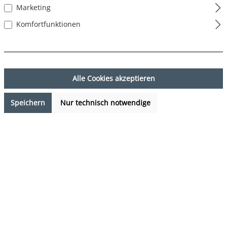
Marketing
Komfortfunktionen
Alle Cookies akzeptieren
Speichern
Nur technisch notwendige
16,99 €*
Preise inkl. MwSt. zzgl. Versandkosten
Sofort verfügbar, Lieferzeit: 1-3 Tage
auswählen
Farbe
Palmenblätter