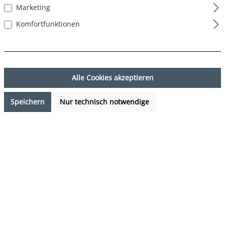
Marketing
Komfortfunktionen
Alle Cookies akzeptieren
Speichern
Nur technisch notwendige
16,99 €*
Preise inkl. MwSt. zzgl. Versandkosten
Sofort verfügbar, Lieferzeit: 1-3 Tage
auswählen
Farbe
Palmenblätter