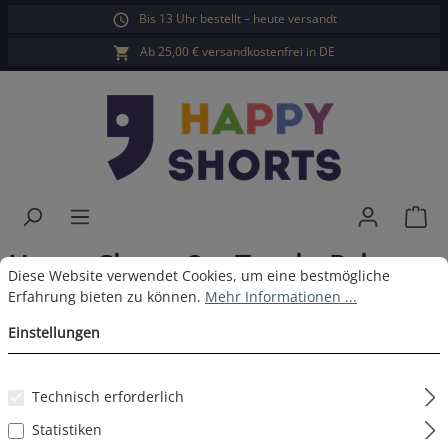
Bis 13 Uhr bestellt – heute versandt
alt springen
Ab 25,00 € versandkostenfrei in DE
War
Happy Shorts 2er Trunks Palme
Cookie-Voreinstellungen
Diese Website verwendet Cookies, um eine bestmögliche Erfahrun
Diese Website verwendet Cookies, um eine bestmögliche
Dunkel
Erfahrung bieten zu können.
Mehr Informationen ...
Einstellungen
Technisch erforderlich
Bildergalerie überspringen
Statistiken