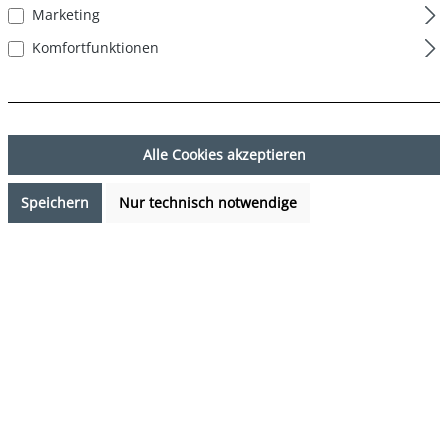
Marketing
Komfortfunktionen
Alle Cookies akzeptieren
Speichern
Nur technisch notwendige
16,99 €*
Preise inkl. MwSt. zzgl. Versandkosten
Sofort verfügbar, Lieferzeit: 1-3 Tage
auswählen
Farbe
Dschungel - Jungle