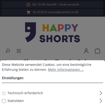
Bis 13 Uhr bestellt – heute versandt
alt springen
Ab 25,00 € versandkostenfrei in DE
War
Happy Shorts 2er Trunks Palme
Cookie-Voreinstellungen
Diese Website verwendet Cookies, um eine bestmögliche Erfahrun
Diese Website verwendet Cookies, um eine bestmögliche
Grün
Erfahrung bieten zu können.
Mehr Informationen ...
Einstellungen
Technisch erforderlich
Bildergalerie überspringen
Statistiken