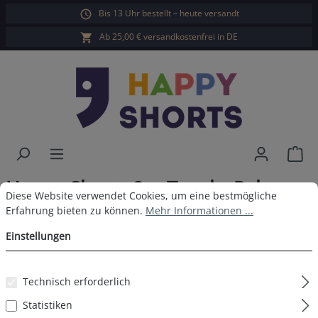
Bis 13 Uhr bestellt – heute versandt
alt springen
Ab 25,00 € versandkostenfrei in DE
War
Happy Shorts 2er Trunks Palme
Cookie-Voreinstellungen
Diese Website verwendet Cookies, um eine bestmögliche Erfahrun
Diese Website verwendet Cookies, um eine bestmögliche
Grün
Erfahrung bieten zu können.
Mehr Informationen ...
Einstellungen
Technisch erforderlich
Bildergalerie überspringen
Statistiken