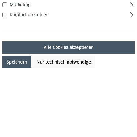
Marketing
Komfortfunktionen
Alle Cookies akzeptieren
Speichern
Nur technisch notwendige
16,99 €*
Preise inkl. MwSt. zzgl. Versandkosten
Sofort verfügbar, Lieferzeit: 1-3 Tage
auswählen
Farbe
Dschungel - Jungle