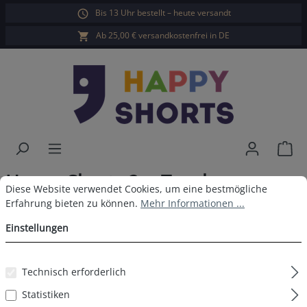
Bis 13 Uhr bestellt – heute versandt
alt springen
Ab 25,00 € versandkostenfrei in DE
War
Happy Shorts 2er Trunks
Cookie-Voreinstellungen
Diese Website verwendet Cookies, um eine bestmögliche Erfahrun
Diese Website verwendet Cookies, um eine bestmögliche
Palmenblätter Blau Grün
Erfahrung bieten zu können.
Mehr Informationen ...
Einstellungen
Technisch erforderlich
Bildergalerie überspringen
Statistiken