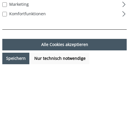
Marketing
Komfortfunktionen
Alle Cookies akzeptieren
Speichern
Nur technisch notwendige
16,99 €*
Preise inkl. MwSt. zzgl. Versandkosten
Sofort verfügbar, Lieferzeit: 1-3 Tage
auswählen
Farbe
Palmenblätter