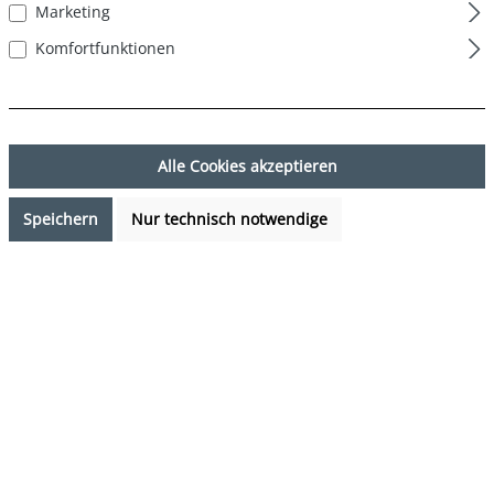
Marketing
Komfortfunktionen
Alle Cookies akzeptieren
Speichern
Nur technisch notwendige
16,99 €*
Preise inkl. MwSt. zzgl. Versandkosten
Sofort verfügbar, Lieferzeit: 1-3 Tage
auswählen
Farbe
Schwarz - Schwarz
auswählen
Grösse