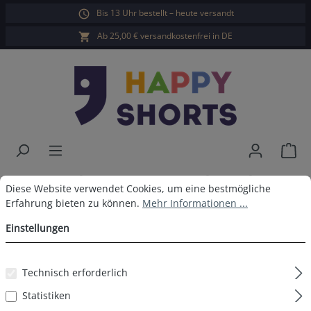
Bis 13 Uhr bestellt – heute versandt
alt springen
Ab 25,00 € versandkostenfrei in DE
War
Happy Shorts 2er Trunks Schwarz
Cookie-Voreinstellungen
Diese Website verwendet Cookies, um eine bestmögliche Erfahrun
Diese Website verwendet Cookies, um eine bestmögliche
Erfahrung bieten zu können.
Mehr Informationen ...
Einstellungen
Bildergalerie überspringen
Technisch erforderlich
Statistiken