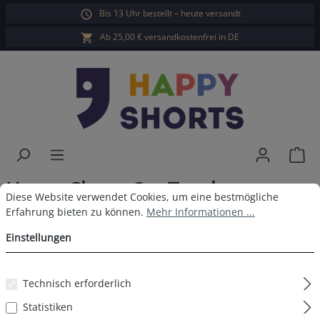
Bis 13 Uhr bestellt – heute versandt
alt springen
Ab 25,00 € versandkostenfrei in DE
War
Happy Shorts 2er Trunks
Cookie-Voreinstellungen
Diese Website verwendet Cookies, um eine bestmögliche Erfahrun
Diese Website verwendet Cookies, um eine bestmögliche
Weihnachtsmann
Erfahrung bieten zu können.
Mehr Informationen ...
Einstellungen
Technisch erforderlich
Bildergalerie überspringen
Statistiken