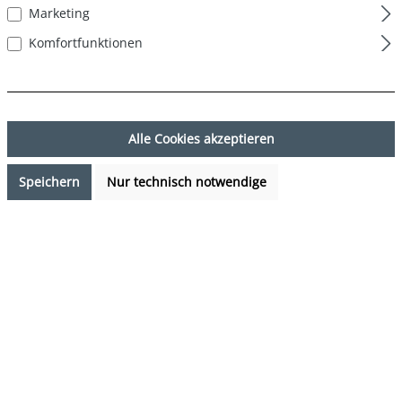
Marketing
Komfortfunktionen
Alle Cookies akzeptieren
Speichern
Nur technisch notwendige
16,99 €*
Preise inkl. MwSt. zzgl. Versandkosten
Sofort verfügbar, Lieferzeit: 1-3 Tage
auswählen
Farbe
Weihnachtsmann - Santa Claus