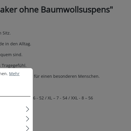
neaker ohne Baumwollsuspens"
Sitz.
e in den Alltag.
equem sind.
 Tragegefühl.
nen.
Mehr Informationen ...
nnen.
Mehr
 eine Überraschung für einen besonderen Menschen.
 - 50 / L – 6 - 52 / XL – 7 - 54 / XXL - 8 – 56