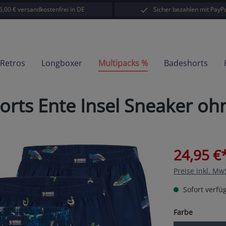
5,00 € versandkostenfrei in DE
Sicher bezahlen mit PayPa
-Retros
Longboxer
Multipacks %
Badeshorts
orts Ente Insel Sneaker o
24,95 €
Preise inkl. Mw
Sofort verfüg
auswähl
Farbe