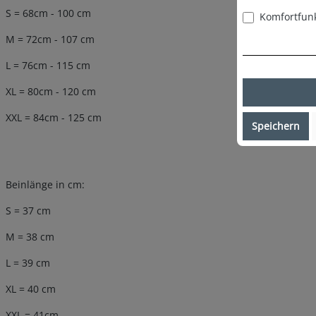
S = 68cm - 100 cm
Komfortfun
M = 72cm - 107 cm
L = 76cm - 115 cm
XL = 80cm - 120 cm
XXL = 84cm - 125 cm
Speichern
Beinlänge in cm:
S = 37 cm
M = 38 cm
L = 39 cm
XL = 40 cm
XXL = 41cm