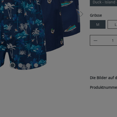
Duck - Island
auswäh
Grösse
M
L
Produkt A
Die Bilder auf 
Produktnumme