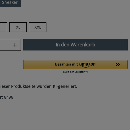
 - Sneaker
len
XL
XXL
nzahl: Gib den gewünschten Wert ein od
In den Warenkorb
dieser Produktseite wurden KI-generiert.
r:
8498