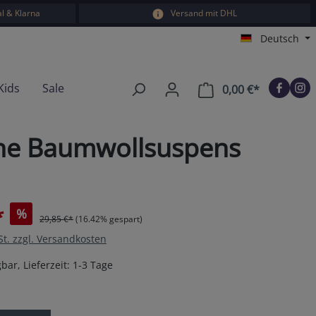
l & Klarna
Versand mit DHL
Deutsch
Kids
Sale
0,00 €*
Warenkorb e
hne Baumwollsuspens
*
%
29,85 €*
(16.42% gespart)
St. zzgl. Versandkosten
bar, Lieferzeit: 1-3 Tage
en