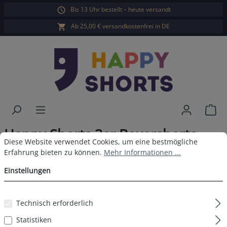
Bis 13 Uhr bestellt – heute versandt
alt springen
Ab 25,00 € versandkostenfrei in DE
War
Happy Shorts 3er Boxershorts
Cookie-Voreinstellungen
Diese Website verwendet Cookies, um eine bestmögliche Erfahrun
Diese Website verwendet Cookies, um eine bestmögliche
Tropical Gans Eis ohne
Erfahrung bieten zu können.
Mehr Informationen ...
Baumwollsuspens
Einstellungen
Technisch erforderlich
Statistiken
Bildergalerie überspringen