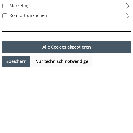
Marketing
Komfortfunktionen
Alle Cookies akzeptieren
Speichern
Nur technisch notwendige
24,95 €*
%
29,85 €*
(16.42% gespart)
Preise inkl. MwSt. zzgl. Versandkosten
Sofort verfügbar, Lieferzeit: 1-3 Tage
auswählen
Farbe