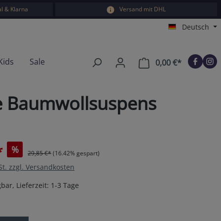
l & Klarna
Versand mit DHL
Deutsch
Kids
Sale
0,00 €*
Warenkorb e
ne Baumwollsuspens
*
%
29,85 €*
(16.42% gespart)
St. zzgl. Versandkosten
bar, Lieferzeit: 1-3 Tage
en