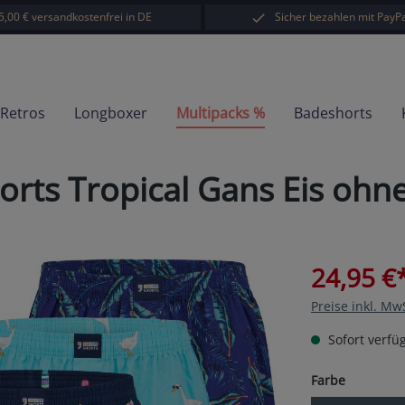
5,00 € versandkostenfrei in DE
Sicher bezahlen mit PayPa
-Retros
Longboxer
Multipacks %
Badeshorts
orts Tropical Gans Eis oh
24,95 €
Preise inkl. Mw
Sofort verfüg
auswähl
Farbe