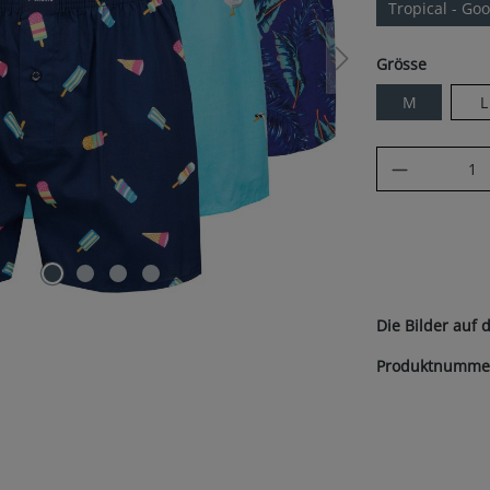
Tropical - Goo
auswäh
Grösse
M
L
Produkt A
Die Bilder auf 
Produktnumme