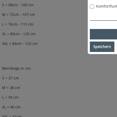
S = 68cm - 100 cm
Komfortfun
M = 72cm - 107 cm
L = 76cm - 115 cm
XL = 80cm - 120 cm
XXL = 84cm - 125 cm
Speichern
Beinlänge in cm:
S = 37 cm
M = 38 cm
L = 39 cm
XL = 40 cm
XXL = 41cm