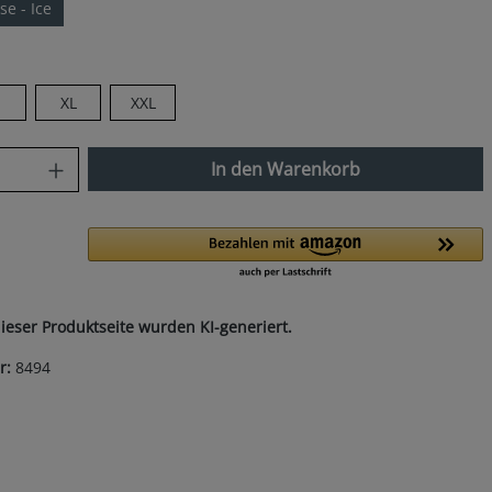
se - Ice
len
XL
XXL
nzahl: Gib den gewünschten Wert ein od
In den Warenkorb
dieser Produktseite wurden KI-generiert.
r:
8494