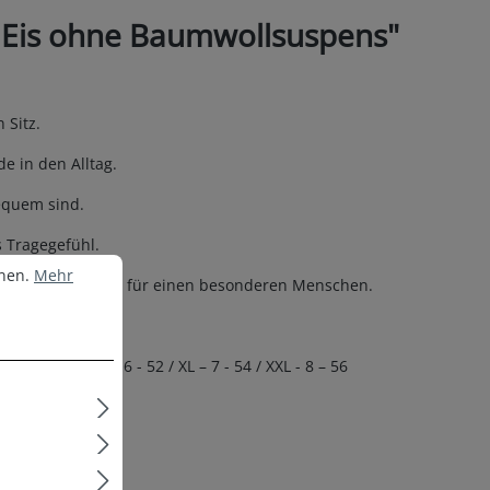
s Eis ohne Baumwollsuspens"
Sitz.
e in den Alltag.
equem sind.
 Tragegefühl.
nen.
Mehr Informationen ...
nnen.
Mehr
 eine Überraschung für einen besonderen Menschen.
 - 50 / L – 6 - 52 / XL – 7 - 54 / XXL - 8 – 56