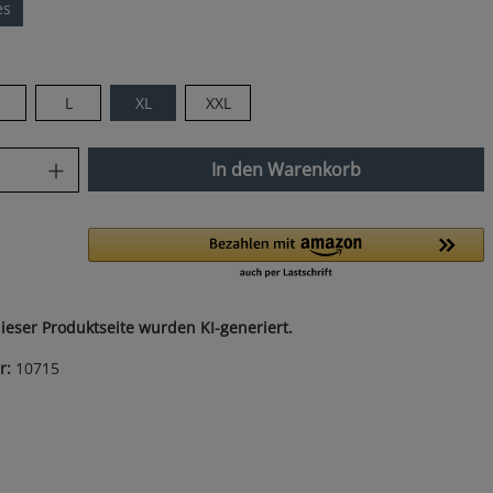
es
len
M
L
XL
XXL
nzahl: Gib den gewünschten Wert ein od
In den Warenkorb
dieser Produktseite wurden KI-generiert.
r:
10715