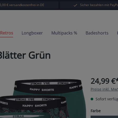
5,00 € versandkostenfrei in DE
Sicher bezahlen mit PayPa
-Retros
Longboxer
Multipacks %
Badeshorts
lätter Grün
24,99 €
Preise inkl. Mw
Sofort verfüg
auswähl
Farbe