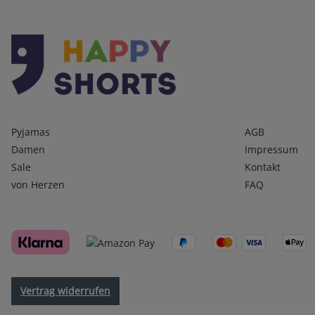
Kategorien
Infos 1
Pyjamas
AGB
Damen
Impressum
Sale
Kontakt
von Herzen
FAQ
Vertrag widerrufen