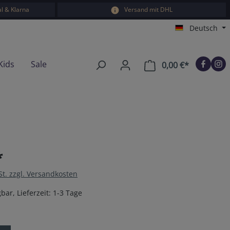
l & Klarna
Versand mit DHL
Deutsch
Kids
Sale
0,00 €*
Warenkorb e
*
St. zzgl. Versandkosten
bar, Lieferzeit: 1-3 Tage
en