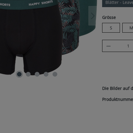
Blätter - Leav
auswäh
Grösse
S
Produkt A
Die Bilder auf 
Produktnumme