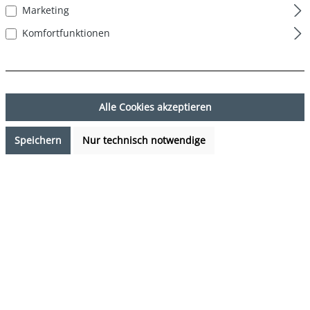
Marketing
Komfortfunktionen
Alle Cookies akzeptieren
Speichern
Nur technisch notwendige
24,99 €*
Preise inkl. MwSt. zzgl. Versandkosten
Sofort verfügbar, Lieferzeit: 1-3 Tage
auswählen
Farbe
Design 1