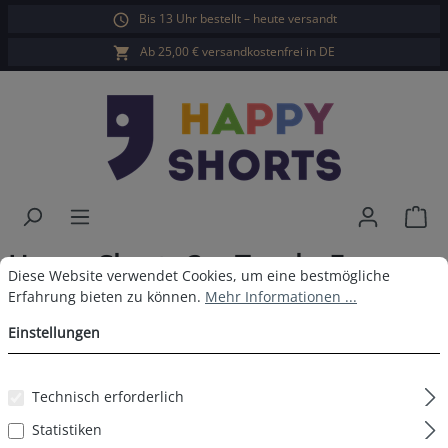
Bis 13 Uhr bestellt – heute versandt
alt springen
Ab 25,00 € versandkostenfrei in DE
War
Happy Shorts 3er Trunks Fun
Cookie-Voreinstellungen
Diese Website verwendet Cookies, um eine bestmögliche Erfahrun
Diese Website verwendet Cookies, um eine bestmögliche
Grau Mint
Erfahrung bieten zu können.
Mehr Informationen ...
Einstellungen
Technisch erforderlich
Bildergalerie überspringen
Statistiken