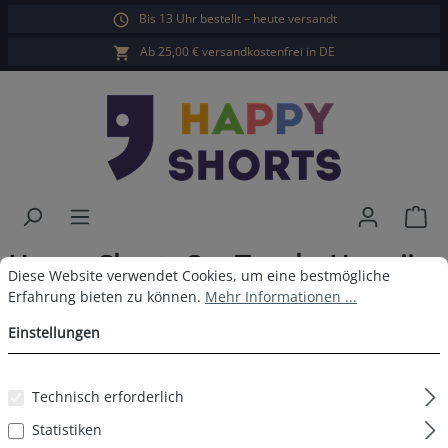
Bis 13 Uhr bestellt – heute versandt
alt springen
Ab 25,00 € versandkostenfrei in DE
War
Happy Shorts 3er Trunks Hawaii
Cookie-Voreinstellungen
Diese Website verwendet Cookies, um eine bestmögliche Erfahrun
Diese Website verwendet Cookies, um eine bestmögliche
Blätter
Erfahrung bieten zu können.
Mehr Informationen ...
Einstellungen
Technisch erforderlich
Bildergalerie überspringen
Statistiken