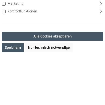
Marketing
Komfortfunktionen
Alle Cookies akzeptieren
Speichern
Nur technisch notwendige
24,99 €*
Preise inkl. MwSt. zzgl. Versandkosten
Sofort verfügbar, Lieferzeit: 1-3 Tage
auswählen
Farbe
Hawaii Leaves