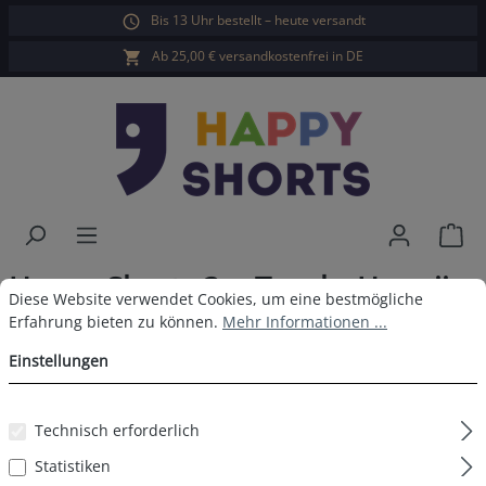
Bis 13 Uhr bestellt – heute versandt
alt springen
Ab 25,00 € versandkostenfrei in DE
War
Happy Shorts 3er Trunks Hawaii
Cookie-Voreinstellungen
Diese Website verwendet Cookies, um eine bestmögliche Erfahrun
Diese Website verwendet Cookies, um eine bestmögliche
Rot Schwarz
Erfahrung bieten zu können.
Mehr Informationen ...
Einstellungen
Technisch erforderlich
Bildergalerie überspringen
Statistiken