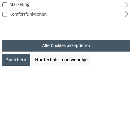
Marketing
Komfortfunktionen
Alle Cookies akzeptieren
Speichern
Nur technisch notwendige
24,99 €*
Preise inkl. MwSt. zzgl. Versandkosten
Sofort verfügbar, Lieferzeit: 1-3 Tage
auswählen
Farbe
Hawaii Leaves