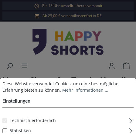
Bis 13 Uhr bestellt – heute versandt
alt springen
Ab 25,00 € versandkostenfrei in DE
War
Happy Shorts 3er Trunks Hawaii
Cookie-Voreinstellungen
Diese Website verwendet Cookies, um eine bestmögliche Erfahrun
Diese Website verwendet Cookies, um eine bestmögliche
Rot Schwarz
Erfahrung bieten zu können.
Mehr Informationen ...
Einstellungen
Technisch erforderlich
Bildergalerie überspringen
Statistiken