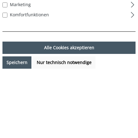
Marketing
Komfortfunktionen
Alle Cookies akzeptieren
Speichern
Nur technisch notwendige
24,99 €*
Preise inkl. MwSt. zzgl. Versandkosten
Sofort verfügbar, Lieferzeit: 1-3 Tage
auswählen
Farbe
Hawaii Leaves