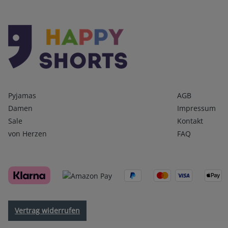
Kategorien
Infos 1
Pyjamas
AGB
Damen
Impressum
Sale
Kontakt
von Herzen
FAQ
Vertrag widerrufen