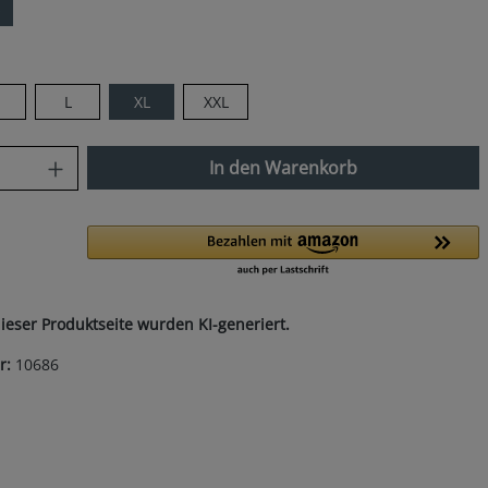
s
len
M
L
XL
XXL
nzahl: Gib den gewünschten Wert ein od
In den Warenkorb
dieser Produktseite wurden KI-generiert.
r:
10686