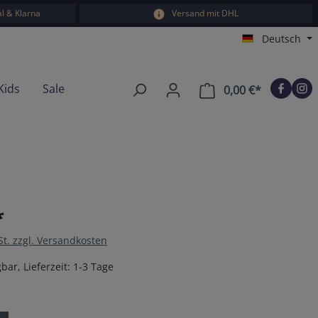
l & Klarna
Versand mit DHL
Deutsch
Kids
Sale
0,00 €*
Warenkorb e
*
St. zzgl. Versandkosten
bar, Lieferzeit: 1-3 Tage
en