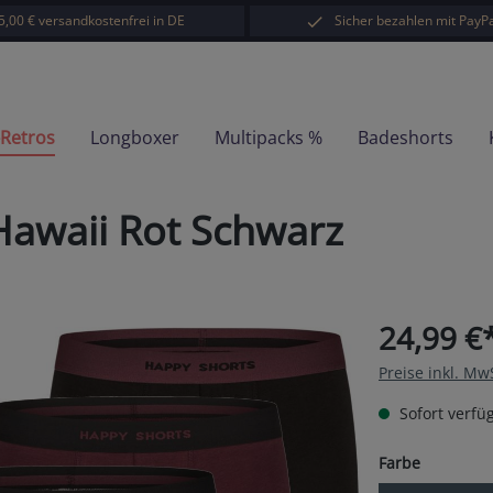
5,00 € versandkostenfrei in DE
Sicher bezahlen mit PayPa
-Retros
Longboxer
Multipacks %
Badeshorts
Hawaii Rot Schwarz
24,99 €
Preise inkl. Mw
Sofort verfüg
auswähl
Farbe