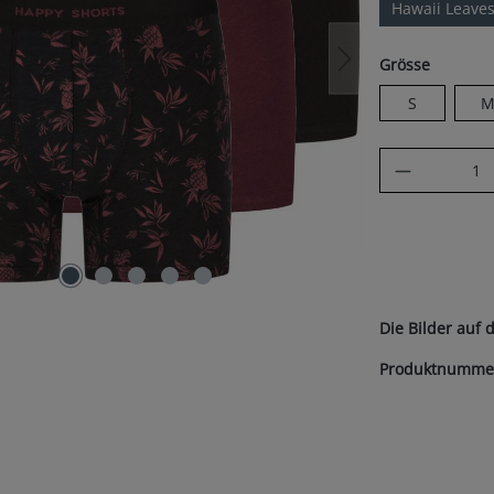
Hawaii Leave
auswäh
Grösse
S
Produkt A
Die Bilder auf 
Produktnumme