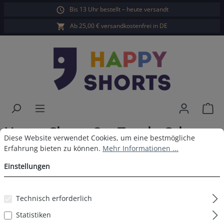
Bis 13 Uhr bestellt – heute versandt
alt springen
Ab 25,00 € versandkostenfrei in DE
War
Happy Shorts 3er Trunks Schwarz
Cookie-Voreinstellungen
Diese Website verwendet Cookies, um eine bestmögliche Erfahrun
Diese Website verwendet Cookies, um eine bestmögliche
Camouflage Grau
Erfahrung bieten zu können.
Mehr Informationen ...
Einstellungen
Technisch erforderlich
Bildergalerie überspringen
Statistiken