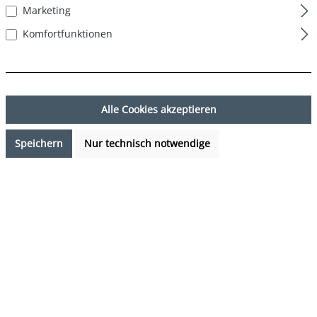
Marketing
Komfortfunktionen
Alle Cookies akzeptieren
Speichern
Nur technisch notwendige
24,99 €*
Preise inkl. MwSt. zzgl. Versandkosten
Sofort verfügbar, Lieferzeit: 1-3 Tage
auswählen
Farbe
Schwarz - Camouflage - Grau