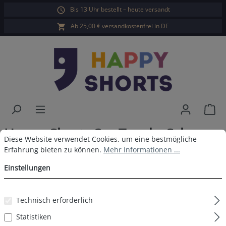
Bis 13 Uhr bestellt – heute versandt
alt springen
Ab 25,00 € versandkostenfrei in DE
War
Happy Shorts 3er Trunks Schwarz
Cookie-Voreinstellungen
Diese Website verwendet Cookies, um eine bestmögliche Erfahrun
Diese Website verwendet Cookies, um eine bestmögliche
Neon WB
Erfahrung bieten zu können.
Mehr Informationen ...
Einstellungen
Technisch erforderlich
Bildergalerie überspringen
Statistiken