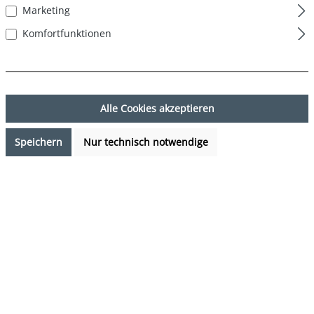
Marketing
Komfortfunktionen
Alle Cookies akzeptieren
Speichern
Nur technisch notwendige
24,99 €*
Preise inkl. MwSt. zzgl. Versandkosten
Sofort verfügbar, Lieferzeit: 1-3 Tage
auswählen
Farbe
schwarz