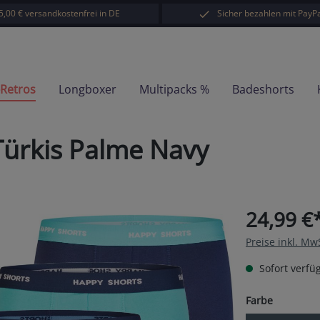
5,00 € versandkostenfrei in DE
Sicher bezahlen mit PayPa
-Retros
Longboxer
Multipacks %
Badeshorts
Türkis Palme Navy
24,99 €
Preise inkl. Mw
Sofort verfüg
auswähl
Farbe