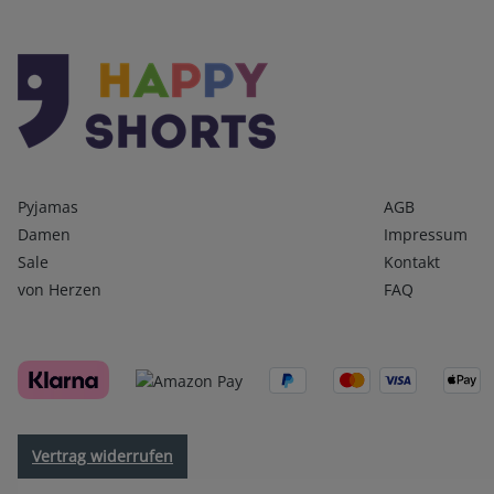
Kategorien
Infos 1
Pyjamas
AGB
Damen
Impressum
Sale
Kontakt
von Herzen
FAQ
Vertrag widerrufen