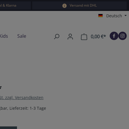
l & Klarna
Versand mit DHL
Deutsch
Kids
Sale
0,00 €*
Warenkorb e
*
St. zzgl. Versandkosten
bar, Lieferzeit: 1-3 Tage
en