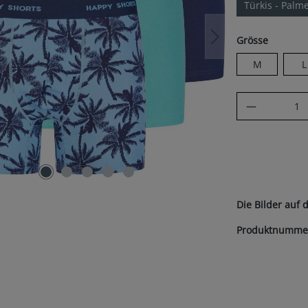
Türkis - Palm
auswäh
Grösse
M
L
Produkt A
Die Bilder auf 
Produktnumme