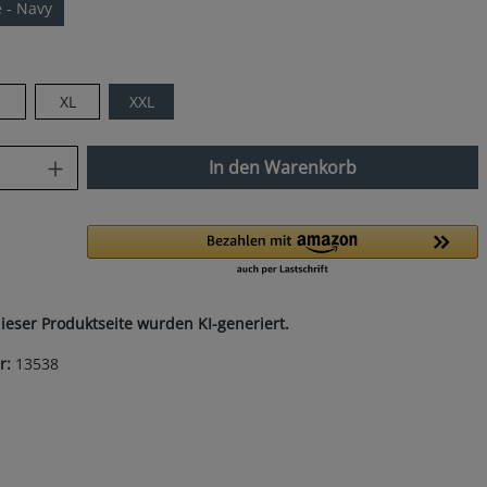
e - Navy
len
XL
XXL
nzahl: Gib den gewünschten Wert ein od
In den Warenkorb
dieser Produktseite wurden KI-generiert.
r:
13538