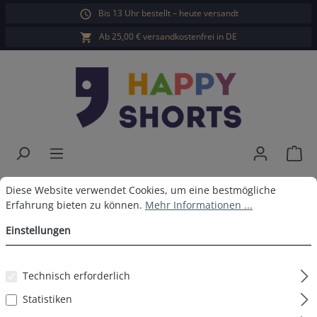
Bis 13 Uhr bestellt – heute versandt
alt springen
Ab 25,00 € versandkostenfrei in DE
War
Happy Shorts Badeshorts Ananas
Cookie-Voreinstellungen
Diese Website verwendet Cookies, um eine bestmögliche Erfahrun
Diese Website verwendet Cookies, um eine bestmögliche
Erfahrung bieten zu können.
Mehr Informationen ...
Hawaii
Einstellungen
Technisch erforderlich
Bildergalerie überspringen
Statistiken