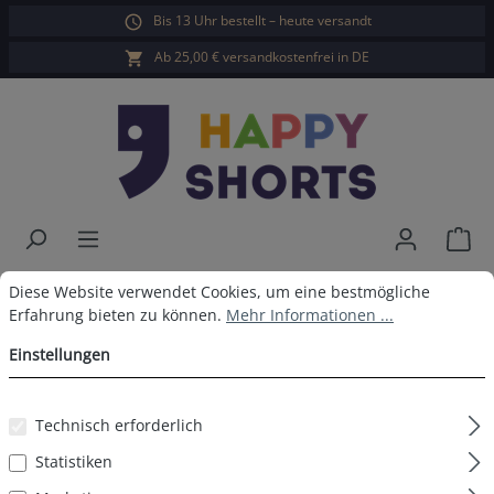
Bis 13 Uhr bestellt – heute versandt
alt springen
Ab 25,00 € versandkostenfrei in DE
War
Cookie-Voreinstellungen
Diese Website verwendet Cookies, um eine bestmögliche Erfahrun
Happy Shorts Badeshorts Aqua
Diese Website verwendet Cookies, um eine bestmögliche
Erfahrung bieten zu können.
Mehr Informationen ...
Einstellungen
Bildergalerie überspringen
Technisch erforderlich
Statistiken