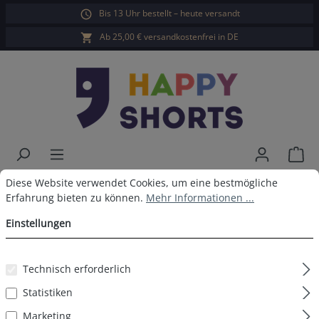
Bis 13 Uhr bestellt – heute versandt
alt springen
Ab 25,00 € versandkostenfrei in DE
War
Cookie-Voreinstellungen
Diese Website verwendet Cookies, um eine bestmögliche Erfahrun
Happy Shorts Badeshorts Blau
Diese Website verwendet Cookies, um eine bestmögliche
Erfahrung bieten zu können.
Mehr Informationen ...
Einstellungen
Bildergalerie überspringen
Technisch erforderlich
Statistiken
Marketing