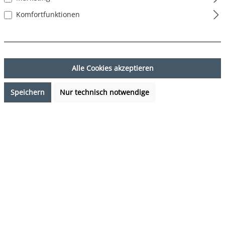
Komfortfunktionen
Alle Cookies akzeptieren
Speichern
Nur technisch notwendige
16,99 €*
%
19,99 €*
(15.01% gespart)
Preise inkl. MwSt. zzgl. Versandkosten
Verfügbarkeit anfragen
auswählen
Farbe
marine
(Diese Option ist zurzeit nicht verfügbar.)
auswählen
Grösse