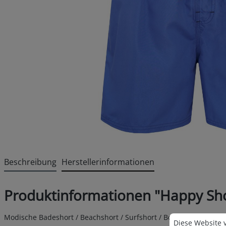
Beschreibung
Herstellerinformationen
Produktinformationen "Happy Sho
Cookie-Voreins
Modische Badeshort / Beachshort / Surfshort / Boardshort von 
Diese Website v
Diese Website 