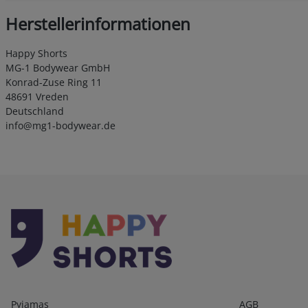
Herstellerinformationen
Happy Shorts
MG-1 Bodywear GmbH
Konrad-Zuse Ring 11
48691 Vreden
Deutschland
info@mg1-bodywear.de
Kategorien
Infos 1
Pyjamas
AGB