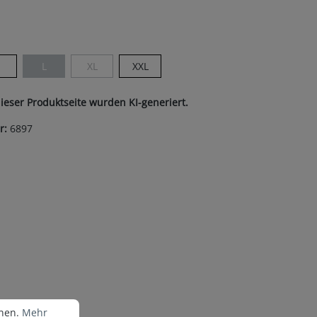
ist zurzeit nicht verfügbar.)
len
M
L
XL
XXL
(Diese Option ist zurzeit nicht verfügbar.)
(Diese Option ist zurzeit nicht verfügbar.)
dieser Produktseite wurden KI-generiert.
r:
6897
nen.
Mehr Informationen ...
nnen.
Mehr